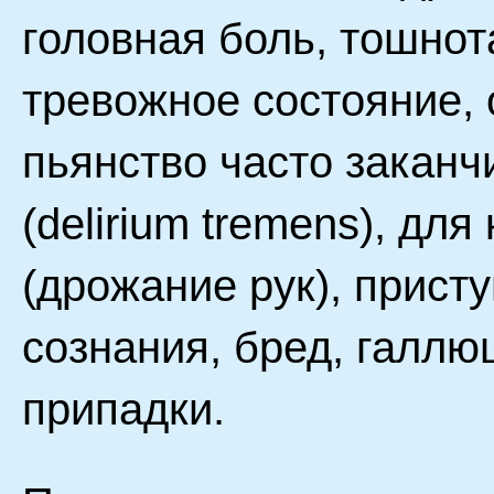
головная боль, тошнота
тревожное состояние,
пьянство часто заканч
(delirium tremens), дл
(дрожание рук), прист
сознания, бред, галл
припадки.