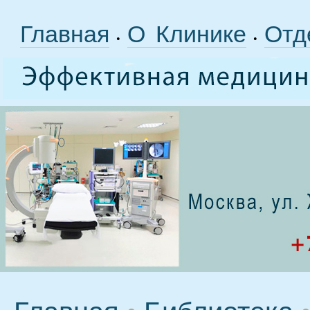
Главная
О Клинике
Отд
•
•