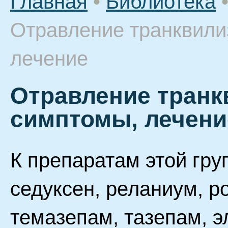
Главная
•
Библиотека
Отравление транквили
лечение
Отравление транк
симптомы, лечени
К препаратам этой гру
седуксен, реланиум, р
темазепам, тазепам, э