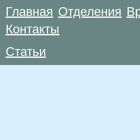
Главная
Отделения
В
Контакты
Статьи
Материалы, размещенные на данной странице
публичной офертой. Посетители сайта не дол
рекомендаций. ООО «ТН-Клиника» не несёт о
возникшие в результате использования инфо
ЕСТЬ ПРОТИВОПОКАЗАН