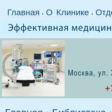
Главная
О Клинике
Отд
•
•