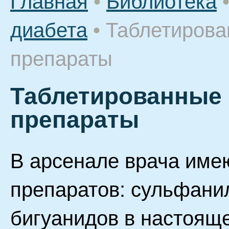
Главная
•
Библиотека
диабета
•
Таблетиров
препараты
Таблетированные
препараты
В арсенале врача име
препаратов: сульфани
бигуанидов в настояще