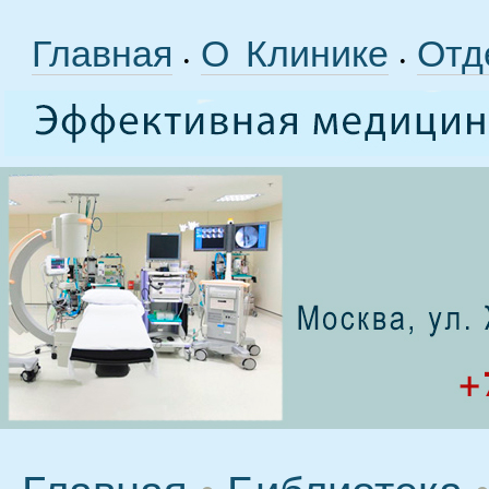
Главная
О Клинике
Отд
•
•