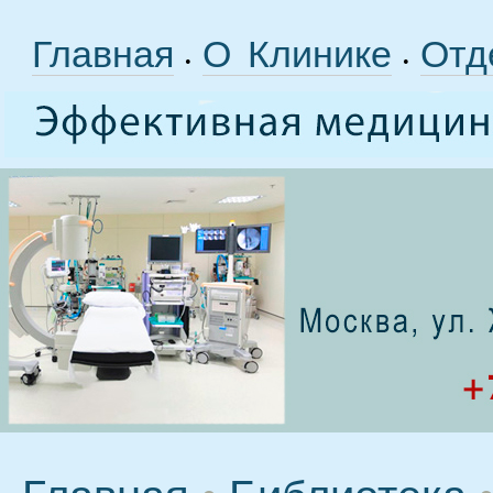
Главная
О Клинике
Отд
•
•