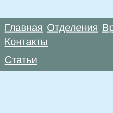
Главная
Отделения
В
Контакты
Статьи
Материалы, размещенные на данной странице
публичной офертой. Посетители сайта не дол
рекомендаций. ООО «ТН-Клиника» не несёт о
возникшие в результате использования инфо