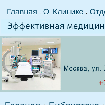
Главная
О Клинике
Отд
•
•