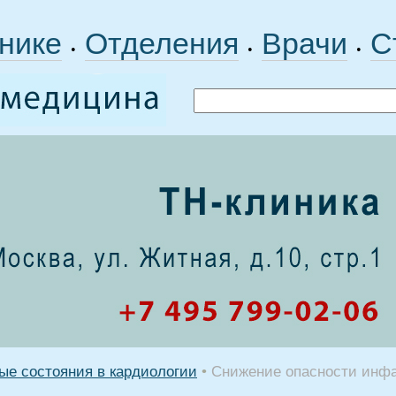
нике
Отделения
Врачи
С
•
•
•
ые состояния в кардиологии
•
Снижение опасности инфа