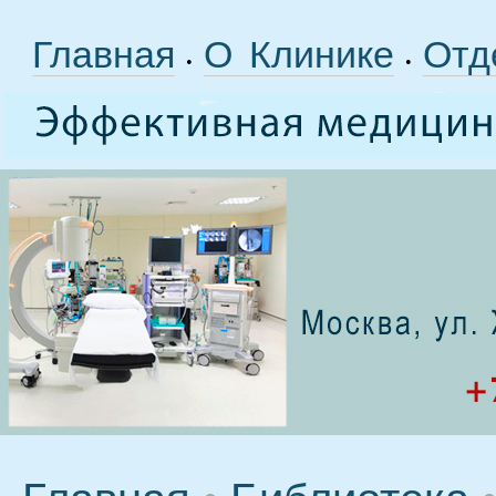
Главная
О Клинике
Отд
•
•