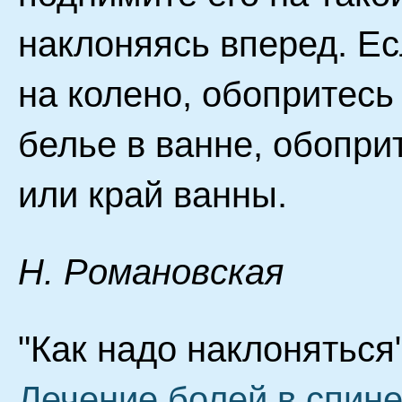
наклоняясь вперед. Ес
на колено, обопритесь
белье в ванне, обопри
или край ванны.
H. Poмaнoвcкaя
"Как надо наклоняться"
Лечение болей в спин