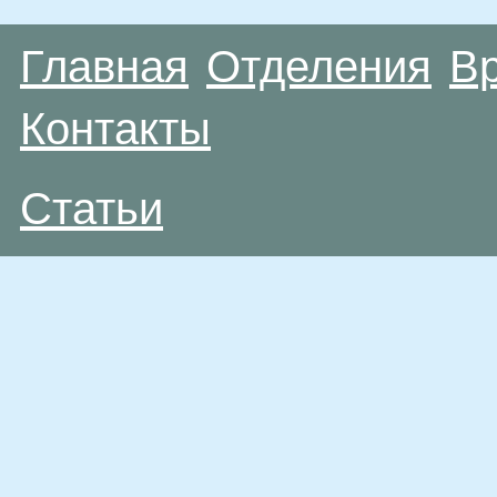
Главная
Отделения
В
Контакты
Статьи
Материалы, размещенные на данной странице
публичной офертой. Посетители сайта не дол
рекомендаций. ООО «ТН-Клиника» не несёт о
возникшие в результате использования инфо
ЕСТЬ ПРОТИВОПОКАЗАН