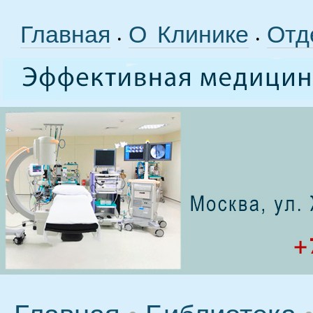
Главная
О Клинике
Отд
•
•