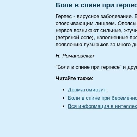
Боли в спине при герпе
Герпес - вирусное заболевание.
опоясывающим лишаем. Опоясыва
нервов возникают сильные, жгучи
(ветряной оспе), наполненные п
появлению пузырьков за много д
H. Poмaнoвcкaя
"Боли в спине при герпесе" и др
Читайте также:
Дерматомиозит
Боли в спине при беременн
Вся информация в интеллек