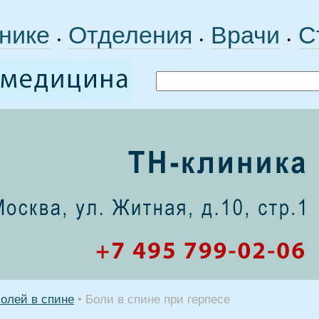
нике
Отделения
Врачи
С
•
•
•
олей в спине
•
Боли в спине при герпесе