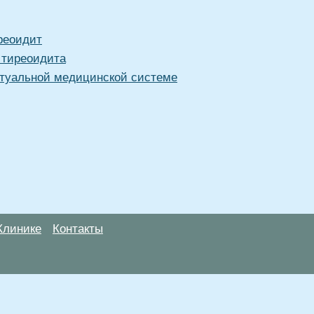
реоидит
 тиреоидита
туальной медицинской системе
Клинике
Контакты
анице, носят информационный характер и не являются публичной