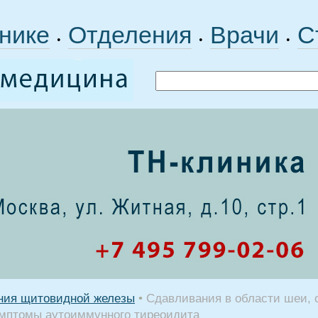
нике
Отделения
Врачи
С
•
•
•
ния щитовидной железы
•
Сдавливания в области шеи, о
имптомы аутоиммунного тиреоидита