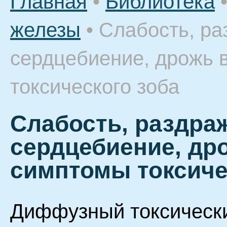
Главная
•
Библиотека
железы
•
Слабость, ра
сердцебиение, дрожь в
токсического зоба
Слабость, раздра
сердцебиение, дро
симптомы токсиче
Диффузный токсически