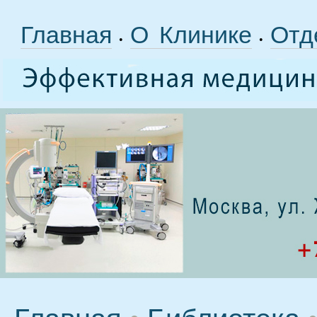
Главная
О Клинике
Отд
•
•