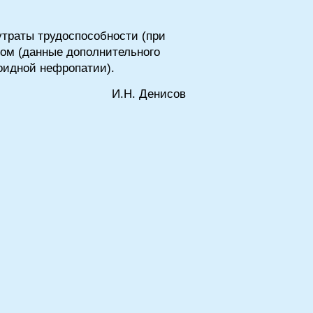
утраты трудоспособности (при
ом (данные дополнительного
оидной нефропатии).
И.H. Дeниcoв