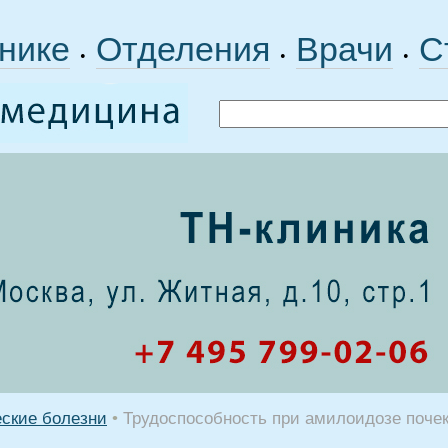
нике
Отделения
Врачи
С
•
•
•
еские болезни
•
Трудоспособность при амилоидозе поче