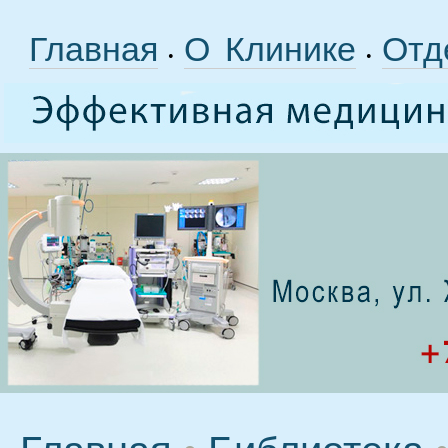
Главная
О Клинике
Отд
•
•