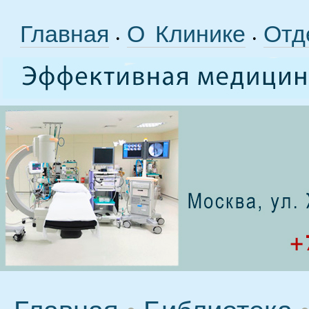
Главная
О Клинике
Отд
•
•