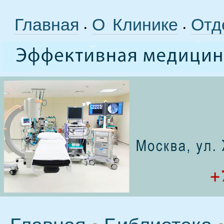
Главная
О Клинике
Отд
•
•