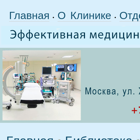
Главная
О Клинике
Отд
•
•