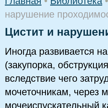
Главная
•
Библиотека
нарушение проходимо
Цистит и нарушен
Иногда развивается н
(закупорка, обструкци
вследствие чего затру
мочеточникам, через 
мочеиспускательный к