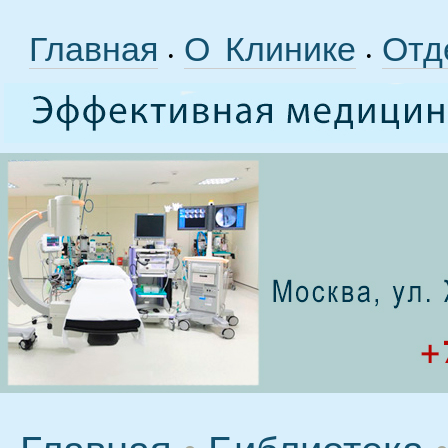
Главная
О Клинике
Отд
•
•