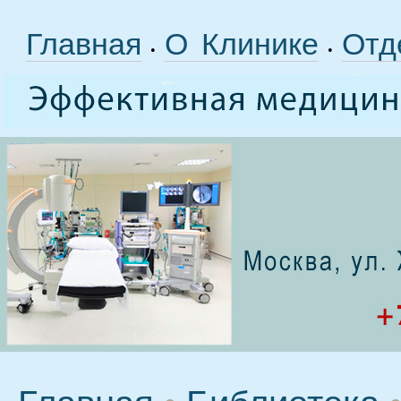
Главная
О Клинике
Отд
•
•