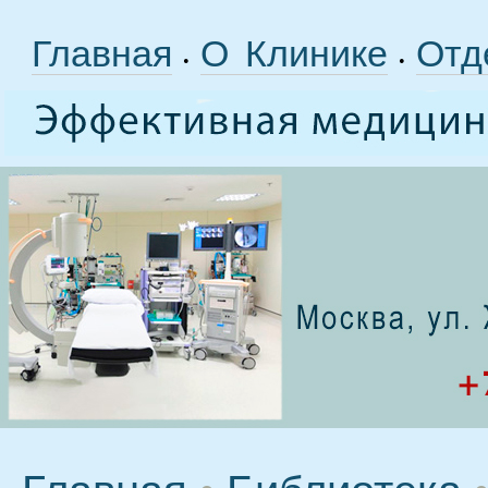
Главная
О Клинике
Отд
•
•