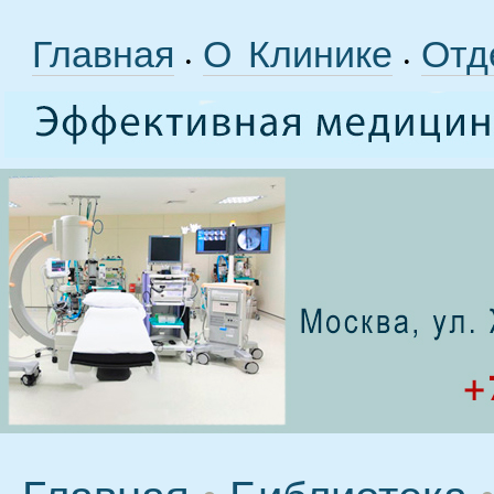
Главная
О Клинике
Отд
•
•