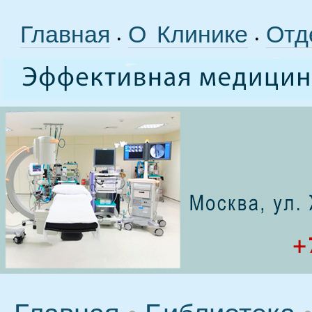
Главная
О Клинике
Отд
•
•