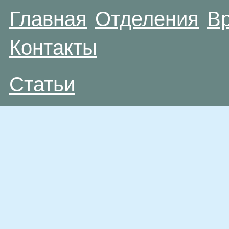
Главная
Отделения
В
Контакты
Статьи
Материалы, размещенные на данной странице
публичной офертой. Посетители сайта не дол
рекомендаций. ООО «ТН-Клиника» не несёт о
возникшие в результате использования инфо
ЕСТЬ ПРОТИВОПОКАЗАН