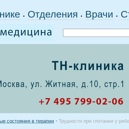
нике
Отделения
Врачи
С
•
•
•
ые состояния в терапии
•
Трудности при глотании у реб