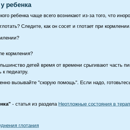
 у ребенка
кого ребенка чаще всего возникают из-за того, что ино
 глотать? Следите, как он сосет и глотает при кормлени
рмлении?
ле кормления?
льшинство детей время от времени срыгивают часть пи
 к педиатру.
енно вызывайте "скорую помощь". Если надо, готовьтес
енка"
- статья из раздела
Неотложные состояния в тера
уднения глотания