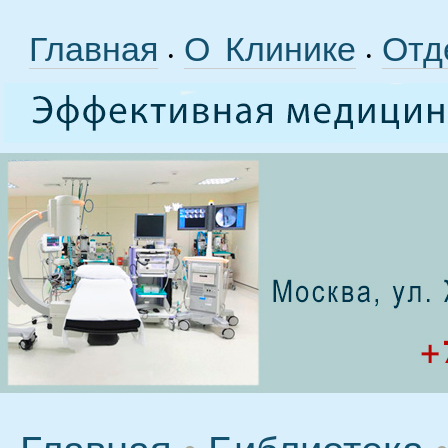
Главная
О Клинике
Отд
•
•