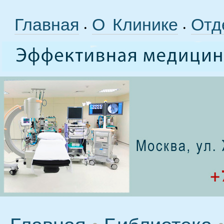
Главная
О Клинике
Отд
•
•