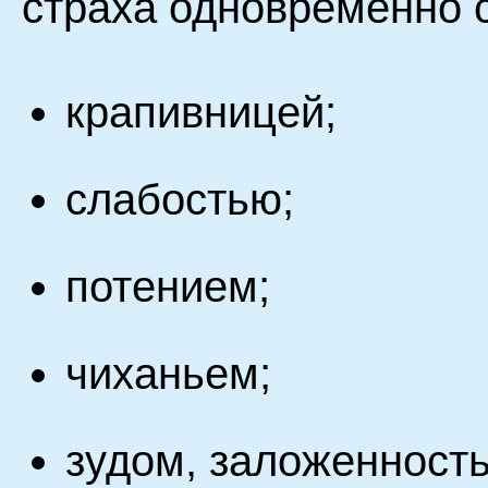
страха одновременно с
крапивницей;
слабостью;
потением;
чиханьем;
зудом, заложенность