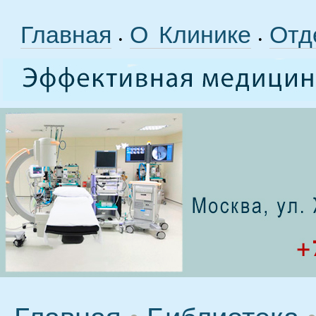
Главная
О Клинике
Отд
•
•