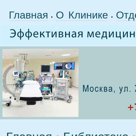
Главная
О Клинике
Отд
•
•