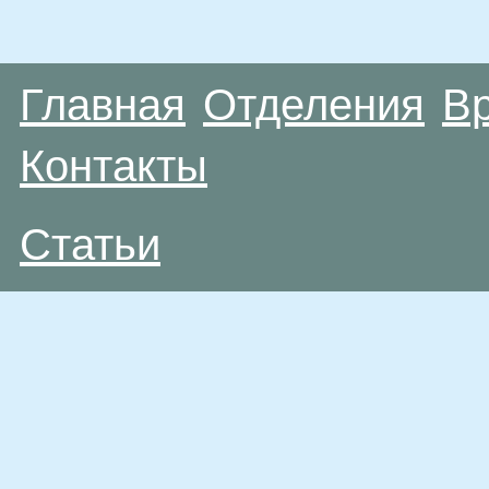
Главная
Отделения
В
Контакты
Статьи
Материалы, размещенные на данной странице
публичной офертой. Посетители сайта не дол
рекомендаций. ООО «ТН-Клиника» не несёт о
возникшие в результате использования инфо