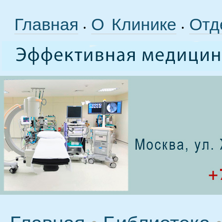
Главная
О Клинике
Отд
•
•