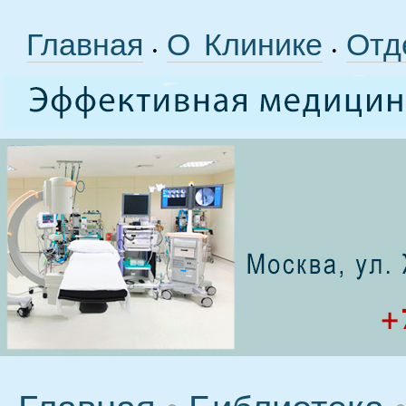
Главная
О Клинике
Отд
•
•