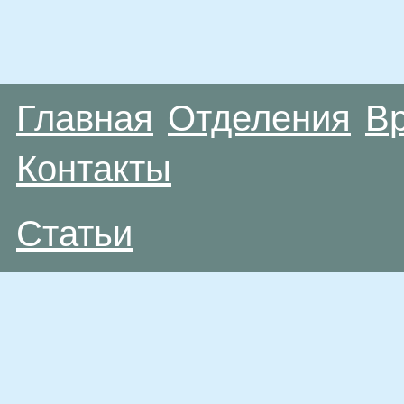
Главная
Отделения
В
Контакты
Статьи
Материалы, размещенные на данной странице
публичной офертой. Посетители сайта не дол
рекомендаций. ООО «ТН-Клиника» не несёт о
возникшие в результате использования инфо