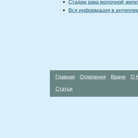
Стадии рака молочной желе
Вся информация в интеллек
Главная
Отделения
Врачи
О 
Статьи
Материалы, размещенные на данной стр
использовать их в качестве медицински
возникшие в результате использования
ЕСТЬ ПРОТИВО