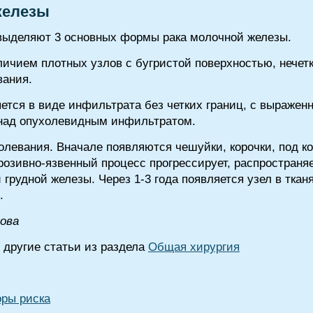
железы
 выделяют 3 основных формы рака молочной железы.
личием плотных узлов с бугристой поверхностью, нечет
вания.
ется в виде инфильтрата без четких границ, с выражен
 над опухолевидным инфильтратом.
олевания. Вначале появляются чешуйки, корочки, под к
розивно-язвенный процесс прогрессирует, распространяе
грудной железы. Через 1-3 года появляется узел в ткан
.
лова
 другие статьи из раздела
Общая хирургия
оры риска