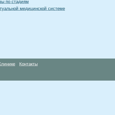
зы по стадиям
туальной медицинской системе
Клинике
Контакты
анице, носят информационный характер и не являются публичной
х рекомендаций. ООО «ТН-Клиника» не несёт ответственности за в
 информации, размещенной на данной странице.
ПОКАЗАНИЯ, ПОСОВЕТУЙ