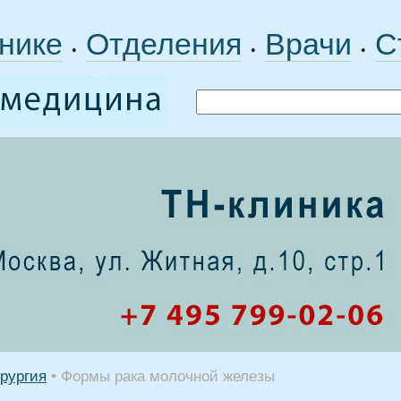
нике
Отделения
Врачи
С
•
•
•
рургия
•
Формы рака молочной железы