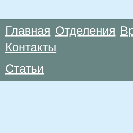
Главная
Отделения
В
Контакты
Статьи
Материалы, размещенные на данной странице
публичной офертой. Посетители сайта не дол
рекомендаций. ООО «ТН-Клиника» не несёт о
возникшие в результате использования инфо