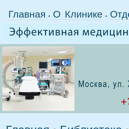
Главная
О Клинике
Отд
•
•