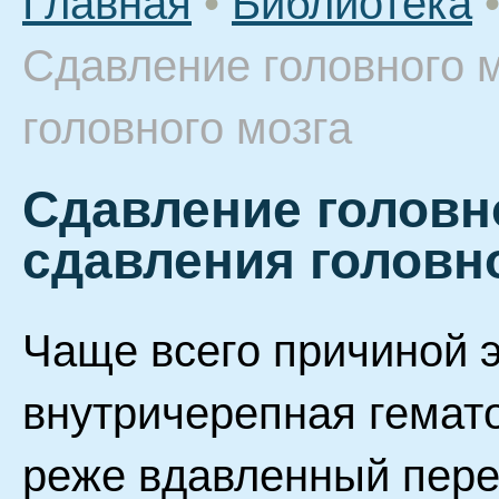
Главная
•
Библиотека
Сдавление головного 
головного мозга
Сдавление головн
сдавления головн
Чаще всего причиной э
внутричерепная гемато
реже вдавленный пере