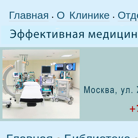
Главная
О Клинике
Отд
•
•