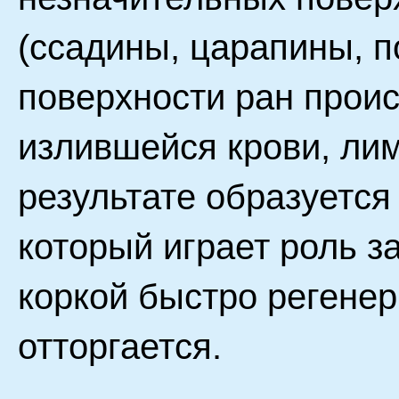
(ссадины, царапины, по
поверхности ран прои
излившейся крови, ли
результате образуется 
который играет роль з
коркой быстро регенер
отторгается.