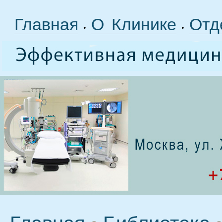
Главная
О Клинике
Отд
•
•