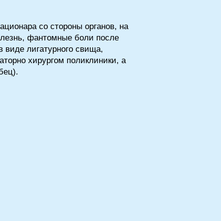
ационара со стороны органов, на
олезнь, фантомные боли после
в виде лигатурного свища,
аторно хирургом поликлиники, а
бец).