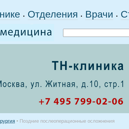
нике
Отделения
Врачи
С
•
•
•
рургия
•
Поздние послеоперационные осложнения