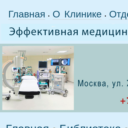
Главная
О Клинике
Отд
•
•