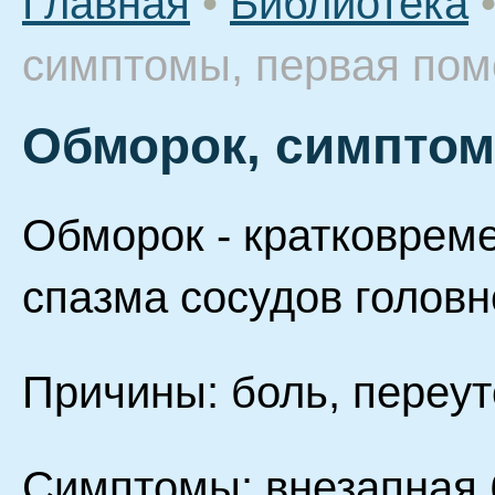
Главная
•
Библиотека
симптомы, первая по
Обморок, симптом
Обморок - кратковреме
спазма сосудов головн
Причины: боль, переут
Симптомы: внезапная 