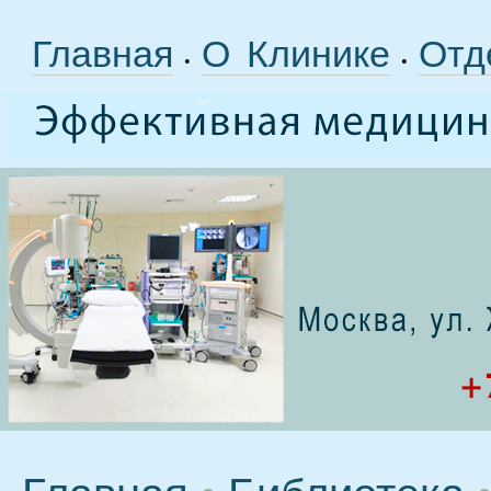
Главная
О Клинике
Отд
•
•