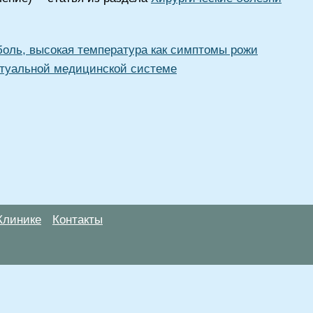
боль, высокая температура как симптомы рожи
туальной медицинской системе
Клинике
Контакты
анице, носят информационный характер и не являются публичной
х рекомендаций. ООО «ТН-Клиника» не несёт ответственности за в