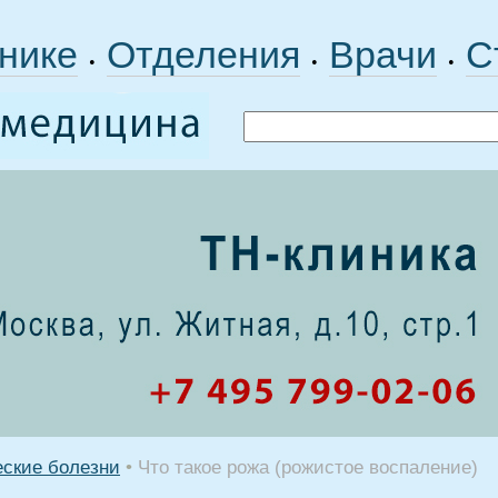
нике
Отделения
Врачи
С
•
•
•
еские болезни
•
Что такое рожа (рожистое воспаление)