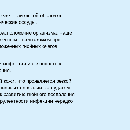
реже - слизистой оболочки,
ические сосуды.
драсположение организма. Чаще
огенным стрептококком при
ложенных гнойных очагов
й инфекции и склонность к
ения.
 кожи, что проявляется резкой
лненных серозным экссудатом,
к развитию гнойного воспаления
ирулентности инфекции нередко