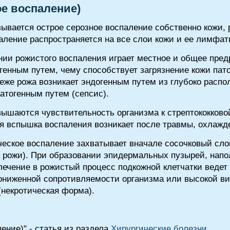
ое воспаление)
ывается острое серозное воспаление собственно кожи, 
аление распространяется на все слои кожи и ее лимфат
нии рожистого воспаления играет местное и общее пре
генным путем, чему способствует загрязнение кожи пат
еже рожа возникает эндогенным путем из глубоко распо
матогенным путем (сепсис).
вышаются чувствительность организма к стрептококково
я вспышка воспаления возникает после травмы, охлажд
еское воспаление захватывает вначале сосочковый слой
 рожи). При образовании эпидермальных пузырей, напо
лечение в рожистый процесс подкожной клетчатки ведет 
ониженной сопротивляемости организма или высокой в
некротическая форма).
ение)" - статья из раздела
Хирургические болезни