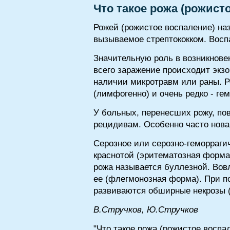
Что такое рожа (рожист
Рожей (рожистое воспаление) наз
вызываемое стрептококком. Восп
Значительную роль в возникнове
всего заражение происходит экзо
наличии микротравм или раны. Р
(лимфогенно) и очень редко - ге
У больных, перенесших рожу, по
рецидивам. Особенно часто нова
Серозное или серозно-геморрагич
краснотой (эритематозная форма
рожа называется буллезной. Вов
ее (флегмонозная форма). При п
развиваются обширные некрозы (
В.Стручков, Ю.Стручков
"Что такое рожа (рожистое воспал