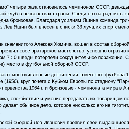
намо" четыре раза становилось чемпионом СССР, дважды 
вой клуб в первенствах страны. Среди его наград пять 
одна бронзовая. Благодаря усилиям Яшина команда тр
аз Лев Яшин был внесен в списки 33 лучших спортсмено
ник знаменитого Алексея Хомича, вошел в состав сборной
роявил свое вратарское мастерство, успешно отразив 
том 7 : 0 шведы потерпели сокрушительное поражение. 
кое) место в футбольной сборной СССР.
ают многочисленные достижения советского футбола 195
(1956), круг почета с Кубком Европы по стадиону "Пар
первенства 1964 г. и бронзовые - чемпионата мира в Ан
ка, спокойствие и умение передавать их товарищам по
 делает обычное дело, которое нисколько его не тяготит
.
вской сборной Лев Иванович проявил свои выдающиеся