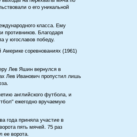
е выходы на перехваты мяча по
льствовали о его уникальной
международного класса. Ему
ки противников. Благодаря
а у югославов победу.
 Америке соревнованиях (1961)
ьеру Лев Яшин вернулся в
грах Лев Иванович пропустил лишь
юза.
летию английского футбола, и
тбол" ежегодно вручаемую
два года приняла участие в
орота пять мячей. 75 раз
 ее ворота.