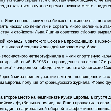
му успешно справиться с поставленной задачей. Четки
егда оказаться в нужное время в нужном месте свидете
г. Яшин вновь заявил о себе как о голкипере высшего 
зять несколько пенальти и сорвать многочисленные ата
тву и стойкости Льва Яшина советская сборная вырвал
ой команды Советского Союза на проходивших в Южной
 голкипера бесценной звездой мирового футбола.
ле злосчастного четвертьфинала в Чили спортивную кар
ратарский гений. В 1963 г. в проведенных за сезон 27 и
инамо" к очередной победе в чемпионате Советского Со
сборной мира принял участие в матче, посвященном сто
м Европы, получив от французского журнала "Франс фу
ла второе место на чемпионате Кубка Европы, а спустя 
ийских футбольных полях, где Яшин пропустил в свои в
ом один в национальной сборной и эффективно защищал