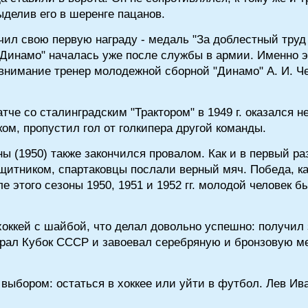
делив его в шеренге пацанов.
чил свою первую награду - медаль "За доблестный труд
в "Динамо" началась уже после службы в армии. Именно 
л внимание тренер молодежной сборной "Динамо" А. И. 
че со сталинградским "Трактором" в 1949 г. оказался 
ом, пропустил гол от голкипера другой команды.
ы (1950) также закончился провалом. Как и в первый ра
щитником, спартаковцы послали верный мяч. Победа, ка
е этого сезоны 1950, 1951 и 1952 гг. молодой человек б
хоккей с шайбой, что делал довольно успешно: получил 
рал Кубок СССР и завоевал серебряную и бронзовую ме
д выбором: остаться в хоккее или уйти в футбол. Лев И