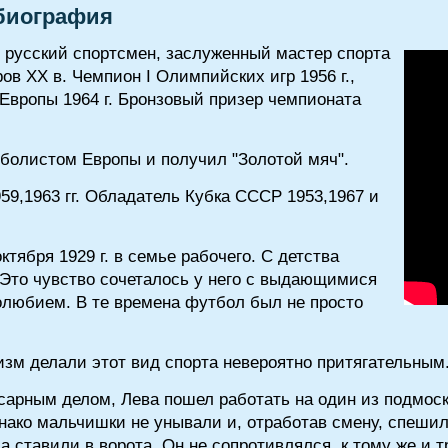
биография
- русский спортсмен, заслуженный мастер спорта
ров XX в. Чемпион I Олимпийских игр 1956 г.,
 Европы 1964 г. Бронзовый призер чемпионата
тболистом Европы и получил "Золотой мяч".
59,1963 гг. Обладатель Кубка СССР 1953,1967 и
тября 1929 г. в семье рабочего. С детства
Это чувство сочеталось у него с выдающимися
любием. В те времена футбол был не просто
зм делали этот вид спорта невероятно притягательным
есарным делом, Лева пошел работать на один из подмос
нако мальчишки не унывали и, отработав смену, спешил
да ставили в ворота. Он не сопротивлялся, к тому же и 