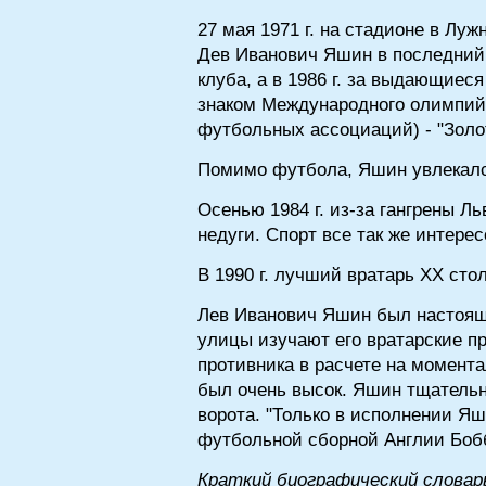
27 мая 1971 г. на стадионе в Л
Дев Иванович Яшин в последний р
клуба, а в 1986 г. за выдающие
знаком Международного олимпийс
футбольных ассоциаций) - "Золот
Помимо футбола, Яшин увлекался
Осенью 1984 г. из-за гангрены Л
недуги. Спорт все так же интере
В 1990 г. лучший вратарь XX сто
Лев Иванович Яшин был настоящ
улицы изучают его вратарские пр
противника в расчете на момент
был очень высок. Яшин тщательн
ворота. "Только в исполнении Я
футбольной сборной Англии Боб
Краткий биографический словар