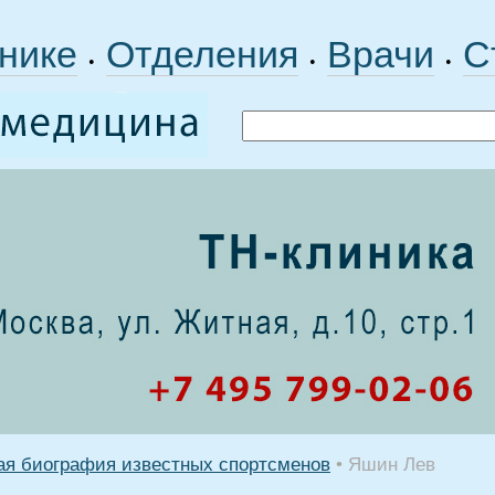
нике
Отделения
Врачи
С
•
•
•
ая биография известных спортсменов
•
Яшин Лев