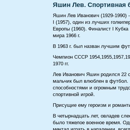
Яшин Лев. Спортивная 
Яшин Лев Иванович (1929-1990) 
I (1957), один из лучших голкипе
Европы (1960). Финалист I Кубка
мира 1966 г.
В 1963 г. был назван лучшим фу
Чемпион СССР 1954,1955,1957,19
1970 гг.
Лев Иванович Яшин родился 22 ок
мальчик был влюблен в футбол. 
способностями и огромным трудо
спортивной игрой.
Присущие ему героизм и романти
В четырнадцать лет, овладев сл
было тяжелое военное время. Од
мечтал играть в нападении, всег