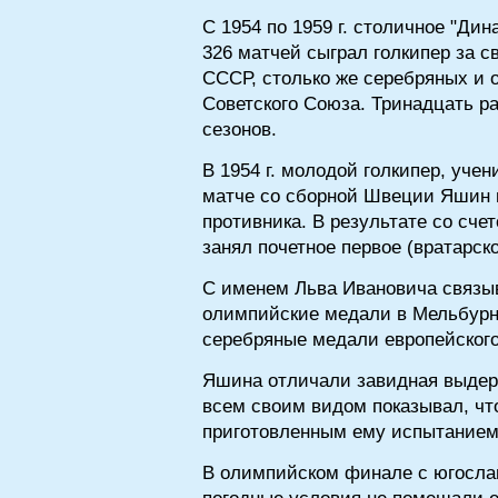
С 1954 по 1959 г. столичное "Ди
326 матчей сыграл голкипер за с
СССР, столько же серебряных и 
Советского Союза. Тринадцать р
сезонов.
В 1954 г. молодой голкипер, уче
матче со сборной Швеции Яшин п
противника. В результате со сче
занял почетное первое (вратарс
С именем Льва Ивановича связыв
олимпийские медали в Мельбурне 
серебряные медали европейского 
Яшина отличали завидная выдерж
всем своим видом показывал, что
приготовленным ему испытанием
В олимпийском финале с югосла