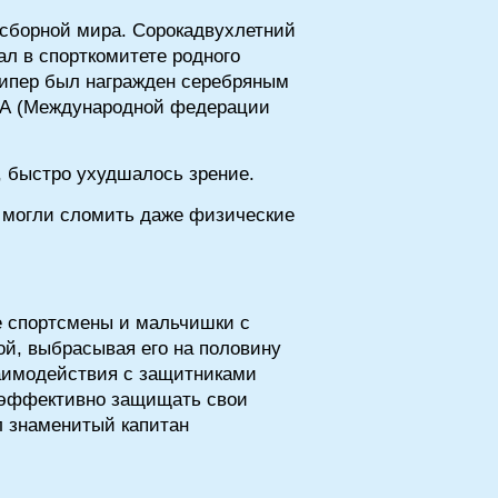
 сборной мира. Сорокадвухлетний
ал в спорткомитете родного
лкипер был награжден серебряным
ИФА (Международной федерации
 быстро ухудшалось зрение.
не могли сломить даже физические
е спортсмены и мальчишки с
ой, выбрасывая его на половину
заимодействия с защитниками
у эффективно защищать свои
л знаменитый капитан