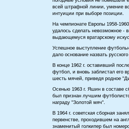
погодные условия не помешали е
всей штрафной линии, умение вс
интуиции при выборе позиции.
На чемпионате Европы 1958-1960 
удалось сделать невозможное - в
выдающемуся вратарскому искусс
Успешное выступление футбольн
дало основание назвать русского
В конце 1962 г. оставивший пос
футбол, и вновь заблистал его в
шесть мячей, приведя родное "Д
Осенью 1963 г. Яшин в составе 
был признан лучшим футболисто
награду "Золотой мяч".
В 1964 г. советская сборная заня
первенстве, проходившем на англ
знаменитый голкипер был номер