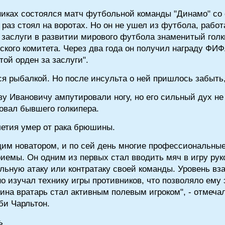
ужниках состоялся матч футбольной команды "Динамо" со
аз стоял на воротах. Но он не ушел из футбола, работ
ся заслуги в развитии мирового футбола знаменитый го
кого комитета. Через два года он получил награду Ф
ой орден за заслуги".
 рыбалкой. Но после инсульта о ней пришлось забыть,
ьву Ивановичу ампутировали ногу, но его сильный дух 
совал бывшего голкипера.
летия умер от рака брюшины.
им новатором, и по сей день многие профессиональны
иемы. Он одним из первых стал вводить мяч в игру рук
альную атаку или контратаку своей команды. Уровень в
о изучал технику игры противников, что позволяло ем
шина вратарь стал активным полевым игроком", - отмеча
би Чарльтон.
ь