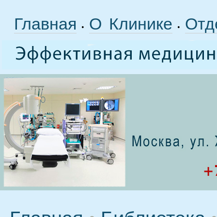
Главная
О Клинике
Отд
•
•