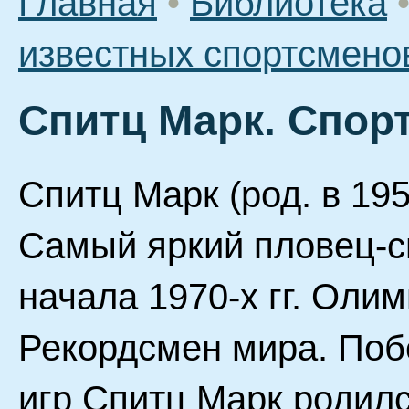
Главная
•
Библиотека
известных спортсмено
Спитц Марк. Спор
Спитц Марк (род. в 19
Самый яркий пловец-сп
начала 1970-х гг. Оли
Рекордсмен мира. Поб
игр Спитц Марк родилс