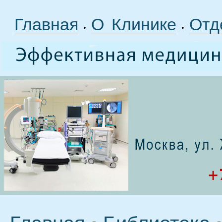
Главная
О Клинике
Отд
•
•