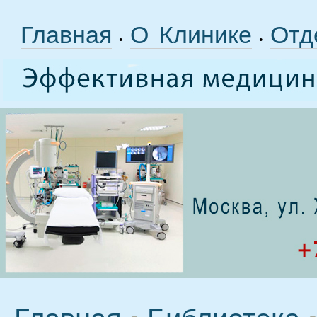
Главная
О Клинике
Отд
•
•