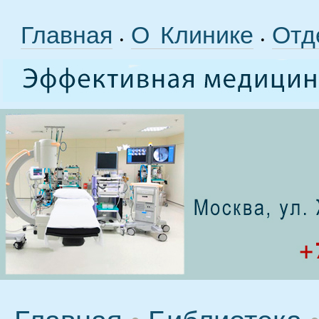
Главная
О Клинике
Отд
•
•