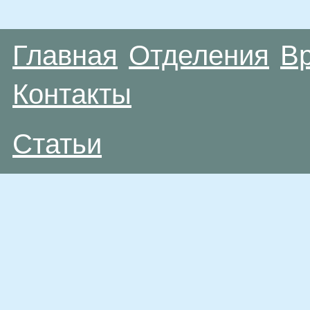
Главная
Отделения
В
Контакты
Статьи
Материалы, размещенные на данной странице
публичной офертой. Посетители сайта не дол
рекомендаций. ООО «ТН-Клиника» не несёт о
возникшие в результате использования инфо
ЕСТЬ ПРОТИВОПОКАЗАН