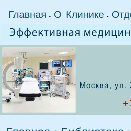
Главная
О Клинике
Отд
•
•