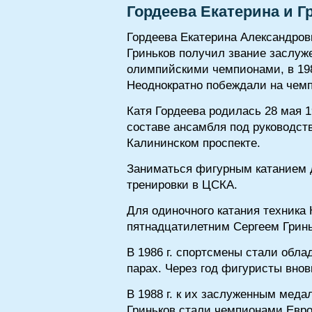
Гордеева Екатерина и Г
Гордеева Екатерина Александровн
Гриньков получил звание заслужен
олимпийскими чемпионами, в 1986
Неоднократно побеждали на чем
Катя Гордеева родилась 28 мая 1
составе ансамбля под руководст
Калининском проспекте.
Заниматься фигурным катанием де
тренировки в ЦСКА.
Для одиночного катания техника 
пятнадцатилетним Сергеем Гриньк
В 1986 г. спортсмены стали обл
парах. Через год фигуристы вно
В 1988 г. к их заслуженным меда
Гриньков стали чемпионами Евр