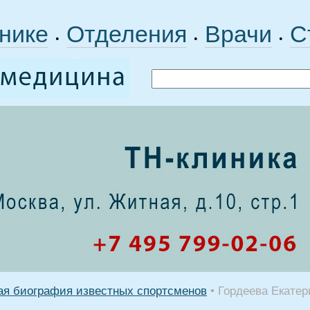
нике
Отделения
Врачи
С
•
•
•
ая биография известных спортсменов
•
Гордеева Екатер