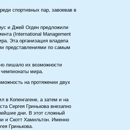
реди спортивных пар, завоевав в
анус и Джей Огден предложили
нта (International Management
ра. Эта организация владела
ыми представлениями по самым
оно лишало их возможности
 чемпионаты мира.
озможность на протяжении двух
л в Копенгагене, а затем и на
ста Сергея Гринькова внезапно
елейшие дни. В этот сложный
чи и Скотт Хамильтон. Именно
гея Гринькова.