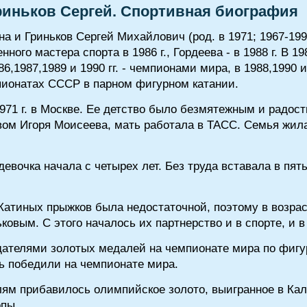
риньков Сергей. Спортивная биография
а и Гриньков Сергей Михайлович (род. в 1971; 1967-199
ного мастера спорта в 1986 г., Гордеева - в 1988 г. В 19
,1987,1989 и 1990 гг. - чемпионами мира, в 1988,1990 и
пионатах СССР в парном фигурном катании.
971 г. в Москве. Ее детство было безмятежным и радос
вом Игоря Моисеева, мать работала в ТАСС. Семья жила
вочка начала с четырех лет. Без труда вставала в пять
Катиных прыжков была недостаточной, поэтому в возраст
овым. С этого началось их партнерство и в спорте, и в
адателями золотых медалей на чемпионате мира по фиг
вь победили на чемпионате мира.
лям прибавилось олимпийское золото, выигранное в Калг
опы.