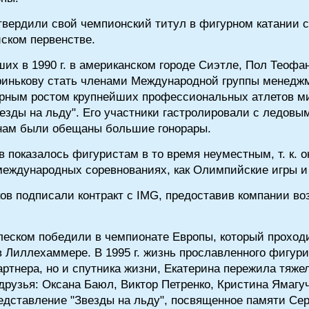
дтвердили свой чемпионский титул в фигурном катании с
йском первенстве.
ших в 1990 г. в американском городе Сиэтле, Пол Теоф
ринькову стать членами Международной группы менеджме
ерным ростом крупнейших профессиональных атлетов ми
езды на льду". Его участники гастролировали с ледов
нам были обещаны большие гонорары.
 показалось фигуристам в то время неуместным, т. к. 
международных соревнованиях, как Олимпийские игры и
ков подписали контракт с IMG, предоставив компании в
 блеском победили в чемпионате Европы, который проходи
 Лиллехаммере. В 1995 г. жизнь прославленного фигури
артнера, но и спутника жизни, Екатерина пережила тяж
друзья: Оксана Баюл, Виктор Петренко, Кристина Ямагу
едставление "Звезды на льду", посвященное памяти Сер