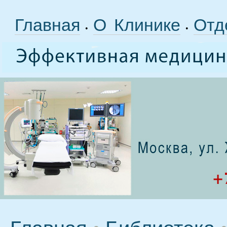
Главная
О Клинике
Отд
•
•