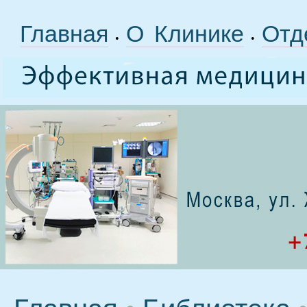
Главная
О Клинике
Отд
•
•