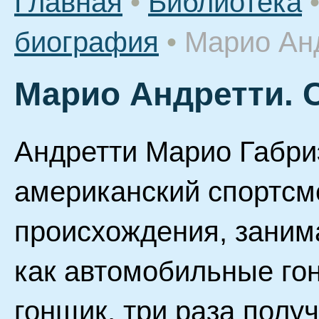
Главная
•
Библиотека
биография
•
Марио Ан
Марио Андретти. 
Андретти Марио Габриэл
американский спортсм
происхождения, заним
как автомобильные го
гонщик, три раза пол