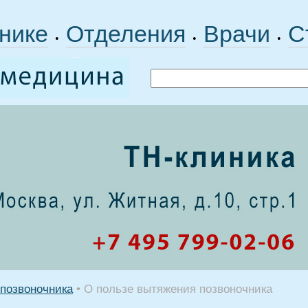
нике
Отделения
Врачи
С
•
•
•
 позвоночника
•
О пользе вытяжения позвоночника