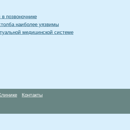
 в позвоночнике
 столба наиболее уязвимы
туальной медицинской системе
Клинике
Контакты
анице, носят информационный характер и не являются публичной