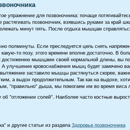
звоночника
тое упражнение для позвоночника: почаще потягивайтесь
 растягивать позвоночник, взявшись руками за край шк
полежать минут пять. После отдыха мышцам справлятьс
очно полминуты. Если преследуется цель снять напряже
акую-то позу, этого времени вполне достаточно. В бо
к достижению мышцами своей нормальной длины, вы по
. А улучшение кровоснабжения мышц будет замечено в
ы вытяжение заставило мышцы растянуться скорее, важн
тким, а выдох продолжительным. Так как на выдохе, хот
ым, "правильно" дыша, мы помогаем им во время виса 
 об "отложении солей". Наиболее часто костные вырос
а" и другие статьи из раздела
Здоровье позвоночника