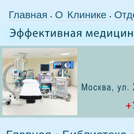
Главная
О Клинике
Отд
•
•