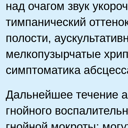
над очагом звук укоро
тимпанический оттенок
полости, аускультати
мелкопузырчатые хрипы
симптоматика абсцесса
Дальнейшее течение а
гнойного воспалитель
гнойной мокроты; могу