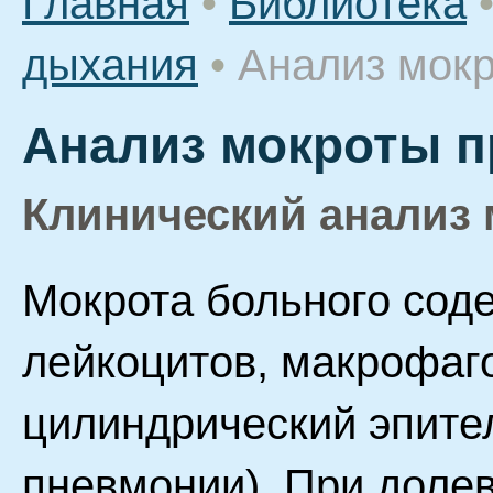
Главная
•
Библиотека
дыхания
•
Анализ мокр
Анализ мокроты п
Клинический анализ
Мокрота больного сод
лейкоцитов, макрофаг
цилиндрический эпител
пневмонии). При доле