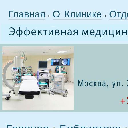
Главная
О Клинике
Отд
•
•